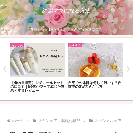
綺麗ママになる方法
化粧品検定1級×修士号ママの美容探求ブログ
おすすめ
おすすめ
おす
すす
【母の日限定】レチノールセット
自宅での休日は何して過ごす？自
ロー
の口コミ｜50代が使って感じた効
粛中のGWの過ごし方
ラー
果と本音レビュー
どっ
ホーム
スキンケア・基礎化粧品
スペシャルケア