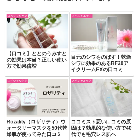
スペシャルケア
スペシャルケア
【口コミ】ととのうみすと
目元のシワをのばす！乾燥
の効果は本当？正しい使い
シワに効果のあるRF28ア
方で効果倍増
イクリームEXの口コミ
スペシャルケア
スペシャルケア
Rozality（ロザリティ）ウ
ココミスト悪い口コミの原
ォータリーマスクを50代乾
因は？効果的な使い方で40
燥肌が使ってみた口コミ
代でも毛穴レス肌へ