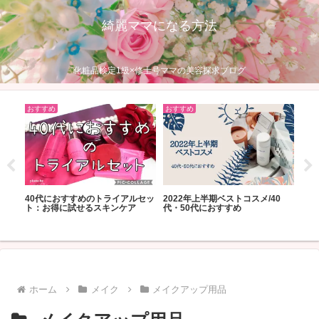
綺麗ママになる方法
化粧品検定1級×修士号ママの美容探求ブログ
おすすめ
おすすめ
おす
美
40代におすすめのトライアルセッ
2022年上半期ベストコスメ/40
あの
ト：お得に試せるスキンケア
代・50代におすすめ
人気
ホーム
メイク
メイクアップ用品