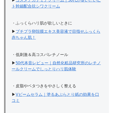
▶︎
コスメアカデミアクリーム｜50代が使いたいヒ
ト幹細配合抗シワクリーム
・ふっくらハリ肌が欲しいときに
▶︎
プチプラ卵殻膜エキス美容液で目指せふっくら
赤ちゃん肌！
・低刺激＆高コスパレチノール
▶︎
50代本音レビュー｜自然化粧品研究所のレチノ
ールクリームでしっとりハリ肌体験
・皮脂やベタつきをやさしく整える
▶︎
Vビームセラム｜塗るあぶらとり紙の効果を口
コミ