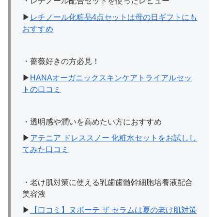
・レチノール配合セットを使ったレビュー
▶︎
レチノール化粧品4点セットは母の日ギフトにも
おすすめ
・薔薇好きの方必見！
▶︎
HANAオーガニックスキンケアトライアルセッ
トの口コミ
・透明感や潤いを高めたい方におすすめ
▶︎
アテニア ドレススノー 化粧水セットをお試しし
てみた口コミ
・老け肌対策に使える乳歯歯髄幹細胞培養液配合
美容液
▶︎
【口コミ】ヌボーテ ザ セラムは夏の老け肌対策