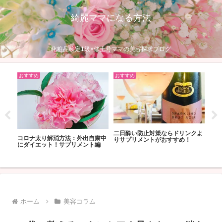
綺麗ママになる方法
化粧品検定1級×修士号ママの美容探求ブログ
おすすめ
おすすめ
おす
二日酔い防止対策ならドリンクよ
な育
コロナ太り解消方法：外出自粛中
スキ
りサプリメントがおすすめ！
にダイエット！サプリメント編
なの
ホーム
美容コラム