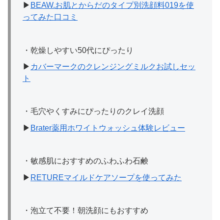
▶︎
BEAW.お肌とからだのタイプ別洗顔料019を使
ってみた口コミ
・乾燥しやすい50代にぴったり
▶
カバーマークのクレンジングミルクお試しセッ
ト
・毛穴やくすみにぴったりのクレイ洗顔
▶
Brater薬用ホワイトウォッシュ体験レビュー
・敏感肌におすすめのふわふわ石鹸
▶
RETUREマイルドケアソープを使ってみた
・泡立て不要！朝洗顔にもおすすめ