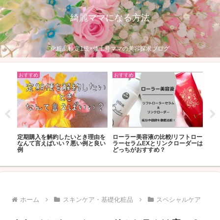
綺麗ママになる方法
化粧品検定1級×修士号ママの美容探求ブログ
おすすめ
おすすめ
おす
：プチ
定期購入を解約したいとき理由を
ローラー美容液の比較/リフトロー
コロ
すめ！
なんて言えばいい？悪い例と良い
ラーセラムEXとリンクローダーは
エク
例
どっちがおすすめ？
ホーム
スキンケア・基礎化粧品
スペシャルケア