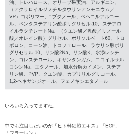
油、トレハロース、オリーブ果実油、アルギニン、
（アクリロイルジメチルタウリンアンモニウム／
VP）コポリマー、t-ブタノール、ベヘニルアルコー
ル、ペンタステアリン酸ポリグリセル-10、ステアロ
イルラクチレートNa、（クエン酸／乳酸／リノール
酸／オレイン酸）グリセル、ポリソルベート60、トロ
ポロン、コーン油、トコフェロール、ラウリン酸ポリ
グリセリル-10、リン酸2Na、リン酸K、水添レシチ
ン、コレステロール、キサンタンガム、ココイルサル
コシンNa、エタノール、加水分解カイメン、ステア
リン酸、PVP、クエン酸、カプリリルグリコール、
1,2-ヘキサンジオール、フェノキシエタノール
いろいろ入ってますね。
中でも注目したいのが「ヒト幹細胞エキス」「EGF」
「フラーレン」