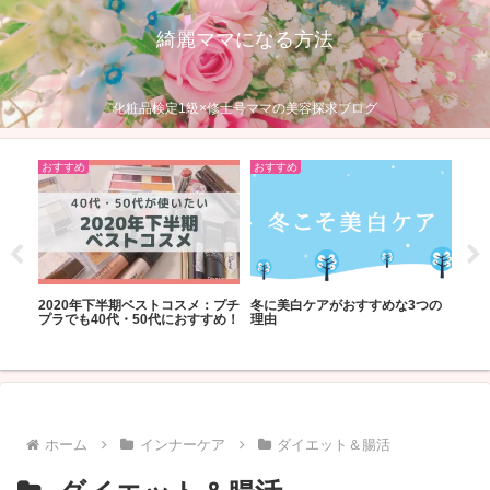
綺麗ママになる方法
化粧品検定1級×修士号ママの美容探求ブログ
おすすめ
おすすめ
期ベストコスメ：プチ
冬に美白ケアがおすすめな3つの
【母の日限定】レチノー
・50代におすすめ！
理由
の口コミ｜50代が使って
果と本音レビュー
ホーム
インナーケア
ダイエット＆腸活