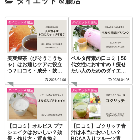
ダイエット＆腸活
ダイエット＆腸活
ダイエット＆腸活
美爽煌茶（びそうこうち
ベルタ酵素の口コミ｜50
ゃ）はお通じケアに役立
代女性におすすめ！痩せ
つ？口コミ・成分・飲み
たい人のためのダイエッ
方まで正直レビュー
トドリンク体験談
2026.04.06
2026.04.03
ダイエット＆腸活
ダイエット＆腸活
【口コミ】オルビス プチ
【口コミ】ゴクリッチ青
シェイクはおいしい？効
汁は本当においしい？
果・作り方・置き換えダ
BCAA入りフルーツ青汁