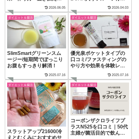
イエットレビュー
で40代からのダイエット
2026.06.05
2026.04.03
におすすめ！
ダイエット＆腸活
ダイエット＆腸活
SlimSmartグリーンスム
優光泉ポケットタイプの
ージー/短期間でぽっこり
口コミ/ファスティングの
お腹もすっきり解消！
やり方や効果を体験レビ
ュー
2025.07.16
2025.07.16
ダイエット＆腸活
ダイエット＆腸活
コーボンザクロライフプ
ラスN525を口コミ｜50代
スラットアップ21600/冷
主婦が菌活目的で飲んで
えとむくみにおすすめサ