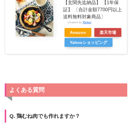
【玄関先迄納品】 【1年保
証】 〔合計金額7700円以上
送料無料対象商品〕
created by
Rinker
Amazon
楽天市場
Yahooショッピング
よくある質問
Q. 鶏むね肉でも作れますか？