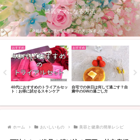
綺麗ママになる方法
化粧品検定1級×修士号ママの美容探求ブログ
おすすめ
おすすめ
おす
しわ
ベス
40代におすすめのトライアルセッ
自宅での休日は何して過ごす？自
果で
でツ
ト：お得に試せるスキンケア
粛中のGWの過ごし方
キン
ホーム
おいしいもの
美容と健康の簡単レシピ