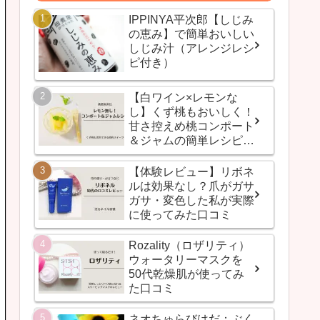
IPPINYA平次郎【しじみ
の恵み】で簡単おいしい
しじみ汁（アレンジレシ
ピ付き）
【白ワイン×レモンな
し】くず桃もおいしく！
甘さ控えめ桃コンポート
＆ジャムの簡単レシピ
（桃農家直伝）
【体験レビュー】リボネ
ルは効果なし？爪がガサ
ガサ・変色した私が実際
に使ってみた口コミ
Rozality（ロザリティ）
ウォータリーマスクを
50代乾燥肌が使ってみ
た口コミ
ネオちゅらびはだ：ぶく