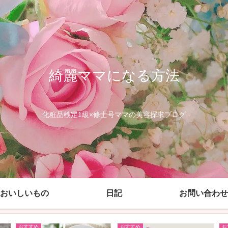
綺麗ママになる方法
化粧品検定1級×修士号ママの美容探求ブログ
おいしいもの
日記
お問い合わせ
おすすめ
おすすめ
お