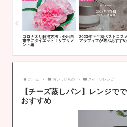
すすめ比較
コロナ太り解消方法：外出自
2023年下半期ベストコスメ
口コミと選
粛中にダイエット！サプリメ
アラフィフが選ぶおすすめ
ント編
ホーム
おいしいもの
スイーツレシピ
【チーズ蒸しパン】レンジで
おすすめ