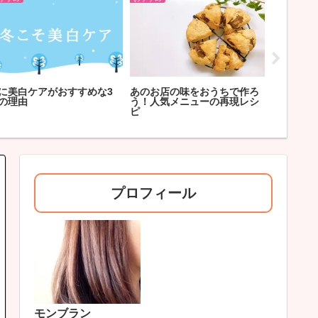
に美白ケアがおすすめな3
あのお店の味をおうちで作ろ
乾燥肌改
の理由
う！人気メニューの再現レシ
湿スキン
ピ
プロフィール
モンブラン