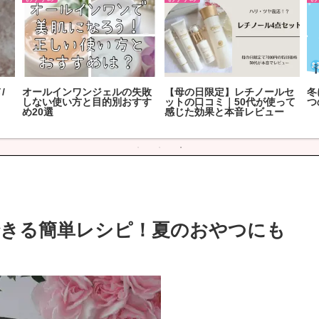
/
オールインワンジェルの失敗
【母の日限定】レチノールセ
冬
しない使い方と目的別おすす
ットの口コミ｜50代が使って
つ
め20選
感じた効果と本音レビュー
できる簡単レシピ！夏のおやつにも