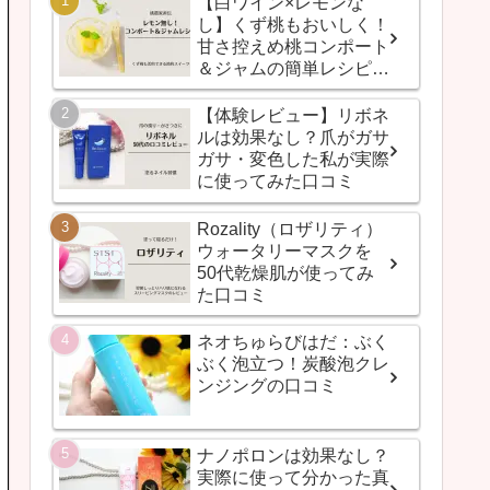
【白ワイン×レモンな
し】くず桃もおいしく！
甘さ控えめ桃コンポート
＆ジャムの簡単レシピ
（桃農家直伝）
【体験レビュー】リボネ
ルは効果なし？爪がガサ
ガサ・変色した私が実際
に使ってみた口コミ
Rozality（ロザリティ）
ウォータリーマスクを
50代乾燥肌が使ってみ
た口コミ
ネオちゅらびはだ：ぶく
ぶく泡立つ！炭酸泡クレ
ンジングの口コミ
ナノポロンは効果なし？
実際に使って分かった真