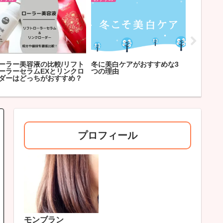
021年上半期ベストコスメ/
【最新】ブレイターシリーズ
あのお店
ラフィフ主婦が選ぶ美容品
の購入方法は3種類のどれが
う！人気
すすめ10選
お得？
ピ
プロフィール
モンブラン