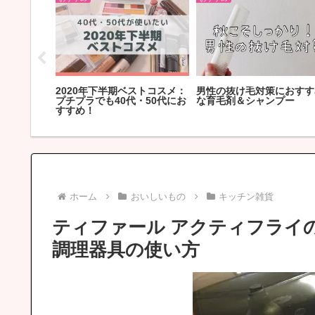
すすめな3
自宅での休日は何して過ご
成長期サプリのおすすめ比
す？自粛中のGWの過ごし方
｜わが家で試した口コミと
び方を紹介
ホーム
おいしいもの
キッチン雑貨
ティファール アクティフライ
調理器具の使い方