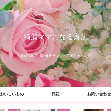
綺麗ママになる方法
化粧品検定1級×修士号ママの美容探求ブログ
おいしいもの
日記
お問い合わせ
おすすめ
おすすめ
お