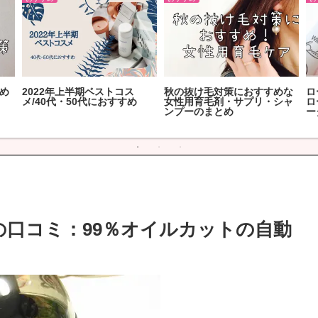
較
【毛穴洗浄スプレーおすすめ
2023年下半期ベストコスメ/
2
選
ベスト3】いちご鼻・毛穴も
アラフィフが選ぶおすすめ
ア
これでツルツル！
お
の口コミ：99％オイルカットの自動