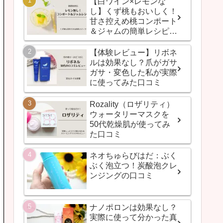
【白ワイン×レモンな
し】くず桃もおいしく！
甘さ控えめ桃コンポート
＆ジャムの簡単レシピ
（桃農家直伝）
【体験レビュー】リボネ
ルは効果なし？爪がガサ
ガサ・変色した私が実際
に使ってみた口コミ
Rozality（ロザリティ）
ウォータリーマスクを
50代乾燥肌が使ってみ
た口コミ
ネオちゅらびはだ：ぶく
ぶく泡立つ！炭酸泡クレ
ンジングの口コミ
ナノポロンは効果なし？
実際に使って分かった真