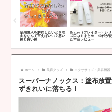
ストコス
定期購入を解約したいとき理
Brater（ブレイター）シ
おすすめ
由をなんて言えばいい？悪い
ズ口コミまとめ｜40代が
例と良い例
た本音レビュー
ホーム
美容グッズ
エクササイズ・美容機器
スーパーナノックス：塗布放置
ずきれいに落ちる！