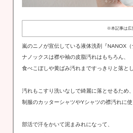
※本記事は広
嵐のニノが宣伝している液体洗剤『NANOX
ナノックスは襟や袖の皮脂汚れはもちろん、
食べこぼしや黄ばみ汚れまですっきりと落と
汚れもこすり洗いなしで綺麗に落とせるため
制服のカッターシャツやYシャツの襟汚れに使
部活で汗をかいて泥まみれになって、