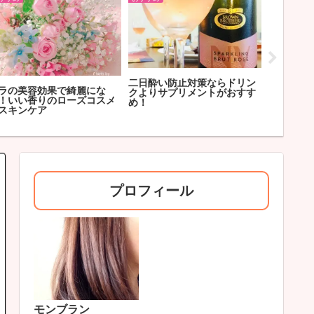
二日酔い防止対策ならドリン
ラの美容効果で綺麗にな
コロナ禍
クよりサプリメントがおすす
！いい香りのローズコスメ
美白・口
め！
スキンケア
プロフィール
モンブラン