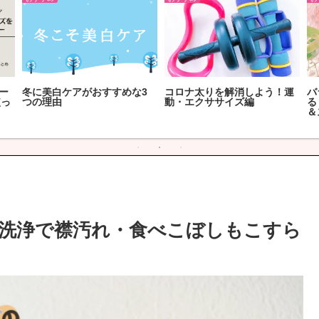
リー
冬に美白ケアがおすすめな3
コロナ太りを解消しよう！運
バ
使っ
つの理由
動・エクササイズ編
る
＆
洗浄で襟汚れ・食べこぼしもこすら