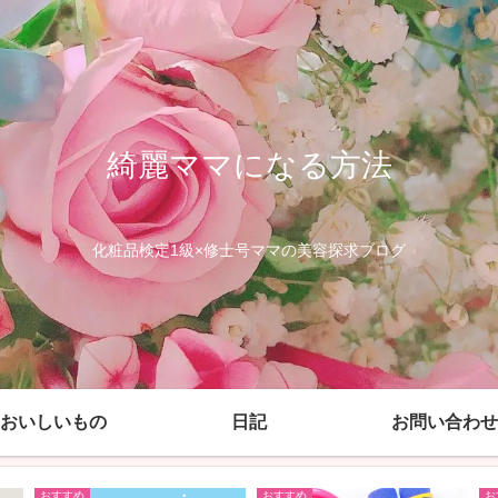
綺麗ママになる方法
化粧品検定1級×修士号ママの美容探求ブログ
おいしいもの
日記
お問い合わせ
おすすめ
おすすめ
お