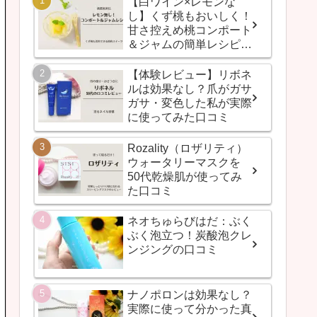
【白ワイン×レモンな
し】くず桃もおいしく！
甘さ控えめ桃コンポート
＆ジャムの簡単レシピ
（桃農家直伝）
【体験レビュー】リボネ
ルは効果なし？爪がガサ
ガサ・変色した私が実際
に使ってみた口コミ
Rozality（ロザリティ）
ウォータリーマスクを
50代乾燥肌が使ってみ
た口コミ
ネオちゅらびはだ：ぶく
ぶく泡立つ！炭酸泡クレ
ンジングの口コミ
ナノポロンは効果なし？
実際に使って分かった真