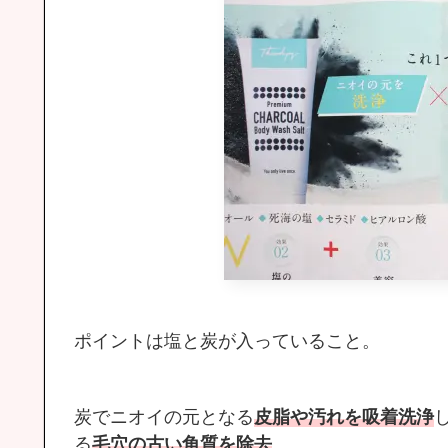
ポイントは塩と炭が入っていること。
炭でニオイの元となる
皮脂や汚れを吸着洗浄
る
毛穴の古い角質を除去
。