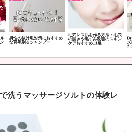
レンジで作る簡単おやつ！お
肌を白くしたい！3大原因別
2
キ
すすめレシピ特集
スキンケア・サプリのおすす
ア
め
お
と塩で洗うマッサージソルトの体験レ