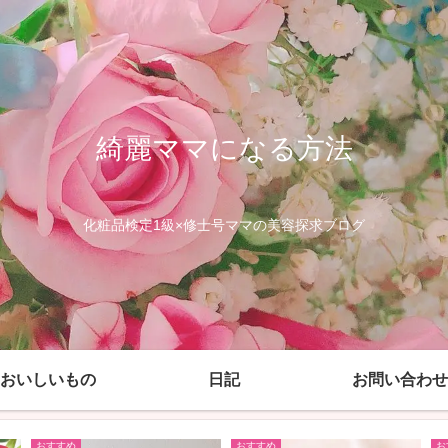
綺麗ママになる方法
化粧品検定1級×修士号ママの美容探求ブログ
おいしいもの
日記
お問い合わせ
おすすめ
おすすめ
お