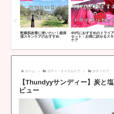
しわ改善にはこれがおすす
チノールセ
2021年下半期ベストコス
め！効果で選ぶシワ対策ス
代が使って
メ/40代が選ぶスキンケア・サ
ンケアランキング10選
レビュー
プリのおすすめ
ホーム
ボディ・オーラルケア
ボディケア
【Thundyyサンディー】炭
ビュー