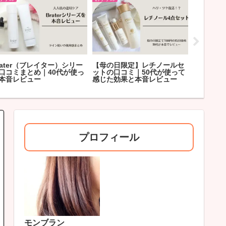
021年上半期ベストコスメ/
オールインワンジェルの失敗
紫外線を
ラフィフ主婦が選ぶ美容品
しない使い方と目的別おすす
う！忙し
すすめ10選
め20選
日焼け止
プロフィール
モンブラン