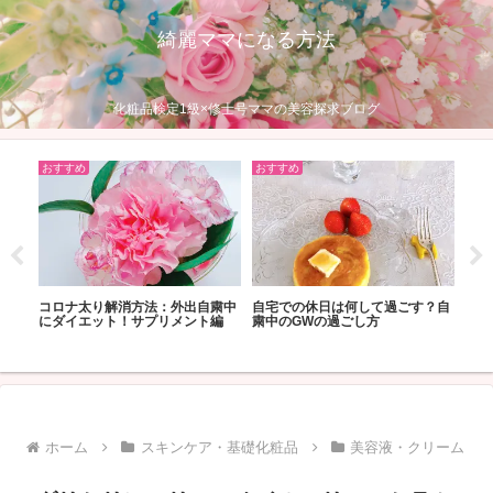
綺麗ママになる方法
化粧品検定1級×修士号ママの美容探求ブログ
おすすめ
おすすめ
おす
クよ
コロナ太り解消方法：外出自粛中
自宅での休日は何して過ごす？自
40
にダイエット！サプリメント編
粛中のGWの過ごし方
ト：
ホーム
スキンケア・基礎化粧品
美容液・クリーム