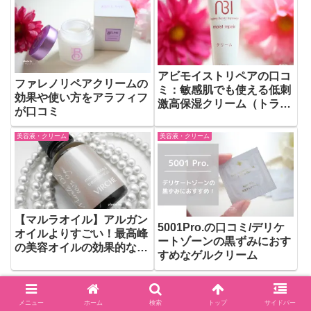
アビモイストリペアの口コ
ファレノリペアクリームの
ミ：敏感肌でも使える低刺
効果や使い方をアラフィフ
激高保湿クリーム（トライ
が口コミ
アル）
美容液・クリーム
美容液・クリーム
【マルラオイル】アルガン
5001Pro.の口コミ/デリケ
オイルよりすごい！最高峰
ートゾーンの黒ずみにおす
の美容オイルの効果的な使
すめなゲルクリーム
い方をご紹介
メニュー
ホーム
検索
トップ
サイドバー