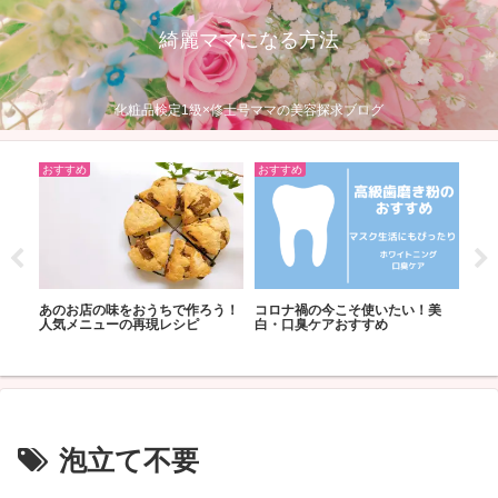
綺麗ママになる方法
化粧品検定1級×修士号ママの美容探求ブログ
おすすめ
おすすめ
おす
つの
あのお店の味をおうちで作ろう！
コロナ禍の今こそ使いたい！美
乾燥
人気メニューの再現レシピ
白・口臭ケアおすすめ
キン
泡立て不要