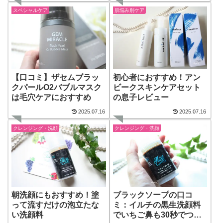
スペシャルケア
肌悩み別ケア
【口コミ】ザセムブラッ
初心者におすすめ！アン
クパールO2バブルマスク
ビークスキンケアセット
は毛穴ケアにおすすめ
の息子レビュー
2025.07.16
2025.07.16
クレンジング・洗顔
クレンジング・洗顔
朝洗顔にもおすすめ！塗
ブラックソープの口コ
って流すだけの泡立たな
ミ：イルチの黒生洗顔料
い洗顔料
でいちご鼻も30秒でつる