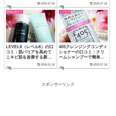
つる！
2025.07.16
2025.07.16
肌悩み別ケア
ヘアケア
LEVEL6（レベル6）の口
405クレンジングコンディ
コミ：肌バリアを高めて
ショナーの口コミ：クリ
ニキビ肌を改善する新発
ームシャンプーで簡単サ
想のスキンケア
ラツヤ髪へ
2026.01.16
2025.07.16
スポンサーリンク