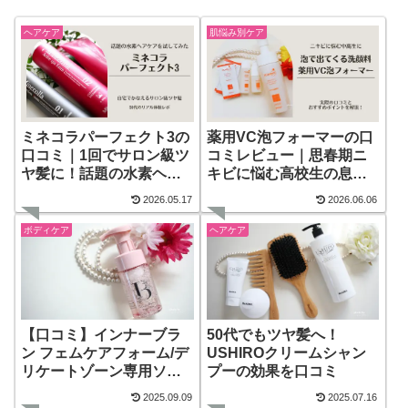
ヘアケア
肌悩み別ケア
ミネコラパーフェクト3の
薬用VC泡フォーマーの口
口コミ｜1回でサロン級ツ
コミレビュー｜思春期ニ
ヤ髪に！話題の水素ヘア
キビに悩む高校生の息子
ケアを自宅で体験
が使ってみた感想
2026.05.17
2026.06.06
ボディケア
ヘアケア
【口コミ】インナーブラ
50代でもツヤ髪へ！
ン フェムケアフォーム/デ
USHIROクリームシャン
リケートゾーン専用ソー
プーの効果を口コミ
プを使ってみた
2025.09.09
2025.07.16