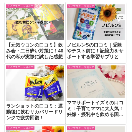
ライフステージ別ケア
ライフステージ別ケア
【元気ウコンの口コミ】飲
ノビルンSの口コミ｜受験
み会・二日酔い対策に！40
やテスト前に！記憶力をサ
代の私が実際に試した感想
ポートする学習サプリと
は？
ライフステージ別ケア
ライフステージ別ケア
ママサポートイズミの口コ
ランショットの口コミ：運
ミ：子育てママに大人気！
動後に飲むリカバリードリ
妊娠・授乳中も飲める国産
ンクで疲労回復！
麹サプリ
ライフステージ別ケア
ライフステージ別ケア