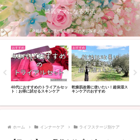
綺麗ママになる方法
化粧品検定1級×修士号ママの美容探求ブログ
おすすめ
おすすめ
おす
毛穴
の購
40代におすすめのトライアルセッ
乾燥肌改善に使いたい！超保湿ス
きや
？
ト：お得に試せるスキンケア
キンケアのおすすめ
すめ
ホーム
インナーケア
ライフステージ別ケア