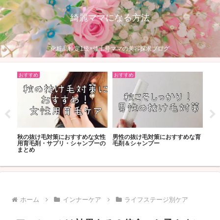
綺麗ママになる方法
化粧品検定1級×修士号ママの美容探求ブログ
おすすめ
おすすめ
おす
粛中
秋の抜け毛対策におすすめな女性
男性の抜け毛対策におすすめな育
コロ
編
用育毛剤・サプリ・シャンプーの
毛剤＆シャンプー
白・
まとめ
ホーム
インナーケア
ライフステージ別ケア