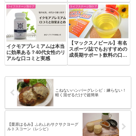
リとは？
ライフステージ別ケア
ライフステージ別ケア
【マックスノビール】有名
イクモアプレミアムは本当
スポーツ誌でもおすすめの
に効果ある？40代女性のリ
成長期サポート飲料の口コ
アルな口コミと実感
ミ
こねないハンバーグレシピ：練らない！
軽く混ぜるだけで超簡単
【栗原はるみ】ふわふわサクサクヨーグ
ルトスコーン（レシピ）