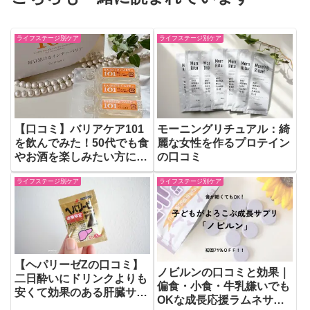
ライフステージ別ケア
ライフステージ別ケア
【口コミ】バリアケア101
モーニングリチュアル：綺
を飲んでみた！50代でも食
麗な女性を作るプロテイン
やお酒を楽しみたい方にお
の口コミ
すすめ
ライフステージ別ケア
ライフステージ別ケア
【ヘパリーゼZの口コミ】
ノビルンの口コミと効果｜
二日酔いにドリンクよりも
偏食・小食・牛乳嫌いでも
安くて効果のある肝臓サプ
OKな成長応援ラムネサプ
リ