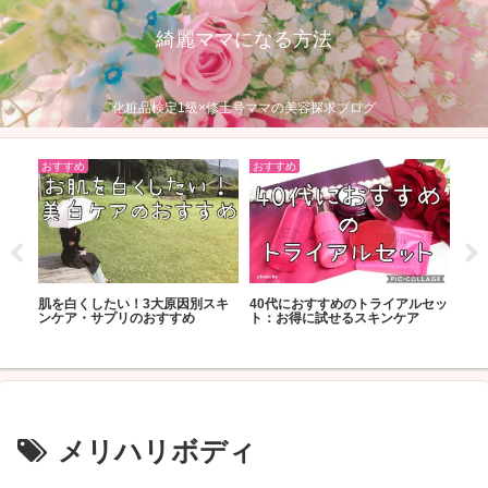
綺麗ママになる方法
化粧品検定1級×修士号ママの美容探求ブログ
おすすめ
おすすめ
おす
0代の
肌を白くしたい！3大原因別スキ
40代におすすめのトライアルセッ
自宅
ンケア・サプリのおすすめ
ト：お得に試せるスキンケア
粛中
メリハリボディ