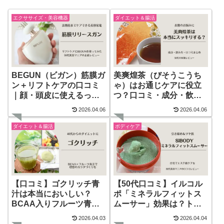
エクササイズ・美容機器
ダイエット＆腸活
BEGUN（ビガン）筋膜ガ
美爽煌茶（びそうこうち
ン＋リフトケアの口コミ
ゃ）はお通じケアに役立
｜顔・頭皮に使えるって
つ？口コミ・成分・飲み
本当？
方まで正直レビュー
2026.04.06
2026.04.06
ダイエット＆腸活
ボディケア
【口コミ】ゴクリッチ青
【50代口コミ】イルコル
汁は本当においしい？
ポ「ミネラルフィットス
BCAA入りフルーツ青汁
ムーサー」効果は？トラ
で40代からのダイエット
イアルで引き締め＆つや
2026.04.03
2026.04.04
におすすめ！
肌体験