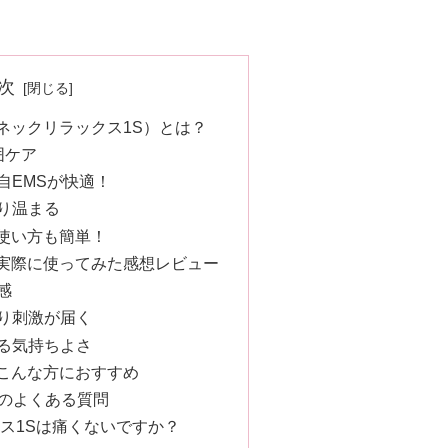
次
1S（ネックリラックス1S）とは？
囲ケア
自EMSが快適！
り温まる
Sの使い方も簡単！
1Sを実際に使ってみた感想レビュー
感
り刺激が届く
る気持ちよさ
1Sはこんな方におすすめ
Sのよくある質問
クス1Sは痛くないですか？