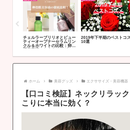
トコスメ/
40代におすすめのトライアル
紫外線を防いで美肌を作ろ
お気に入り
セット：お得に試せるスキン
う！忙しい人にもおすすめ
ケア
日焼け止めグッズ
ホーム
美容グッズ
エクササイズ・美容機器
【口コミ検証】ネックリラック
こりに本当に効く？