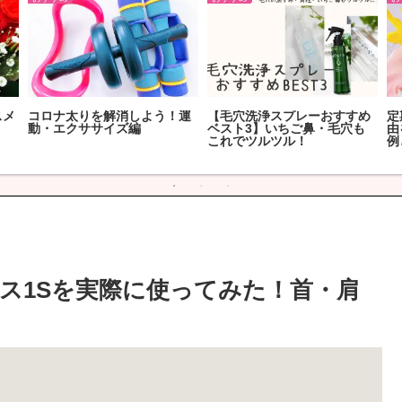
自宅での休日は何して過ご
2019年上半期のベストコスメ
2
の
す？自粛中のGWの過ごし方
10選
ィ
ス1Sを実際に使ってみた！首・肩