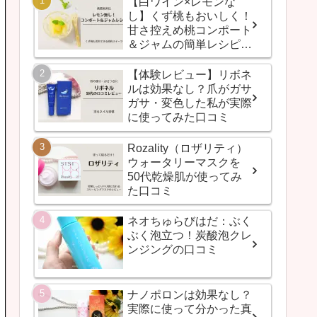
【白ワイン×レモンな
し】くず桃もおいしく！
甘さ控えめ桃コンポート
＆ジャムの簡単レシピ
（桃農家直伝）
【体験レビュー】リボネ
ルは効果なし？爪がガサ
ガサ・変色した私が実際
に使ってみた口コミ
Rozality（ロザリティ）
ウォータリーマスクを
50代乾燥肌が使ってみ
た口コミ
ネオちゅらびはだ：ぶく
ぶく泡立つ！炭酸泡クレ
ンジングの口コミ
ナノポロンは効果なし？
実際に使って分かった真