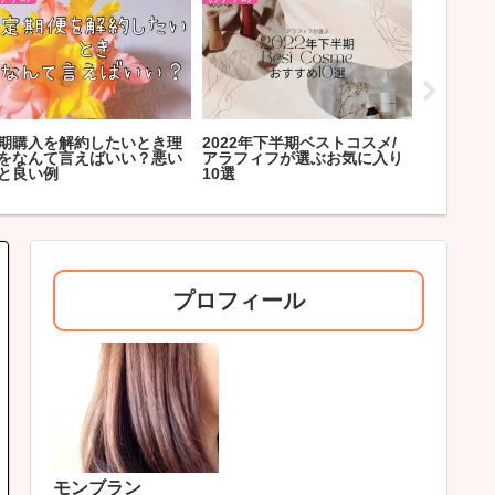
023年ベストコスメ/アラフ
オールインワンジェルの失敗
コロナ太
フが使いたいおすすめ7選
しない使い方と目的別おすす
粛中にダ
め20選
ント編
プロフィール
モンブラン