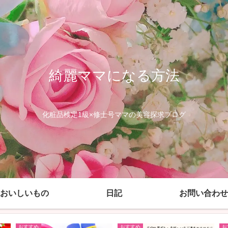
綺麗ママになる方法
化粧品検定1級×修士号ママの美容探求ブログ
おいしいもの
日記
お問い合わせ
おすすめ
おすすめ
お