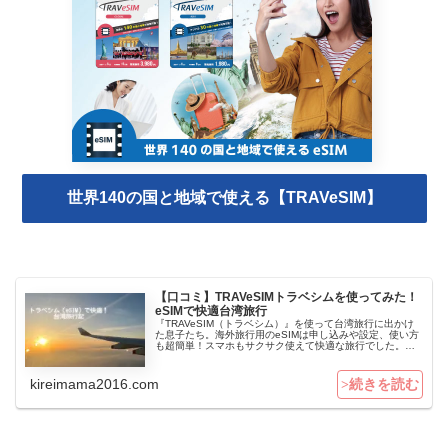
世界140の国と地域で使える【TRAVeSIM】
【口コミ】TRAVeSIMトラベシムを使ってみた！
eSIMで快適台湾旅行
『TRAVeSIM（トラベシム）』を使って台湾旅行に出かけ
た息子たち。海外旅行用のeSIMは申し込みや設定、使い方
も超簡単！スマホもサクサク使えて快適な旅行でした。父
と息子たちの台湾旅行記、ご覧くださいね。
kireimama2016.com