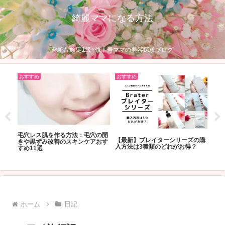
綺麗ママになる方法
化粧品検定1級×修士号ママの美容探求ブログ
おすすめ
おすすめ
おす
毛穴レス肌を作る方法：毛穴の開
！忙
【最新】ブレイターシリーズの購
20
きや黒ずみ改善のスキンケアおす
止め
入方法は3種類のどれがお得？
選
すめ11選
ホーム
日記