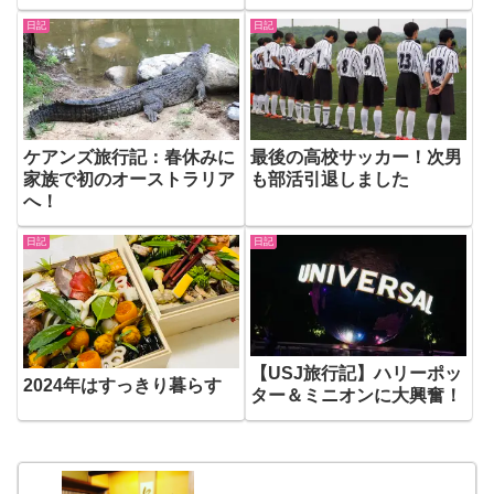
日記
日記
ケアンズ旅行記：春休みに
最後の高校サッカー！次男
家族で初のオーストラリア
も部活引退しました
へ！
日記
日記
【USJ旅行記】ハリーポッ
2024年はすっきり暮らす
ター＆ミニオンに大興奮！