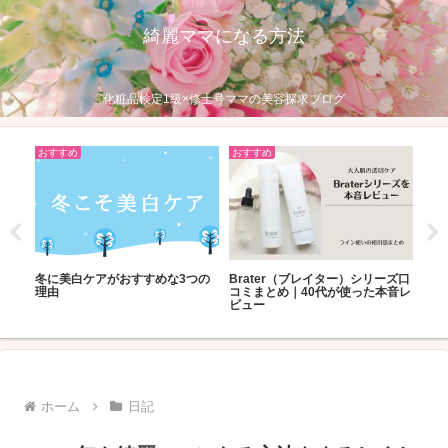
綺麗ママになる方法
化粧品検定1級×修士号ママの美容探求ブログ
おすすめ
おすすめ
お
リーズ口
2021年下半期ベストコスメ/40代
40代におすすめのトライアルセッ
2
本音レ
が選ぶスキンケア・サプリのおす
ト：お得に試せるスキンケア
フ
すめ
ホーム
日記