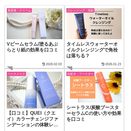
美容液・クリーム
クレンジング・洗顔
Vビームセラム/塗るあぶ
タイムレスウォーターオ
らとり紙の効果を口コミ
イルクレンジングで角栓
は落ちる？
2026.02.03
2026.01.23
ベースメイク
化粧水・ブースター
シートラス/炭酸ブースタ
【口コミ】QUEI（クエ
ーセラムCの使い方や効果
イ）カラーチェンジファ
を口コミ
ンデーションの体験レビ
ュー