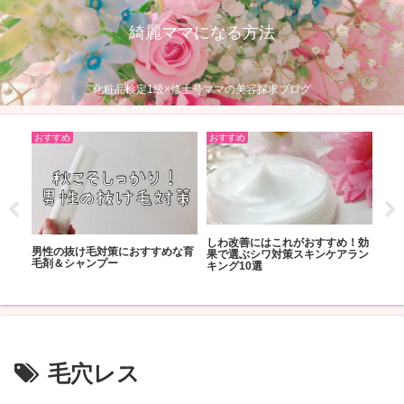
綺麗ママになる方法
化粧品検定1級×修士号ママの美容探求ブログ
おすすめ
おすすめ
おす
しわ改善にはこれがおすすめ！効
粛中
男性の抜け毛対策におすすめな育
紫外
果で選ぶシワ対策スキンケアラン
編
毛剤＆シャンプー
しい
キング10選
グッ
毛穴レス