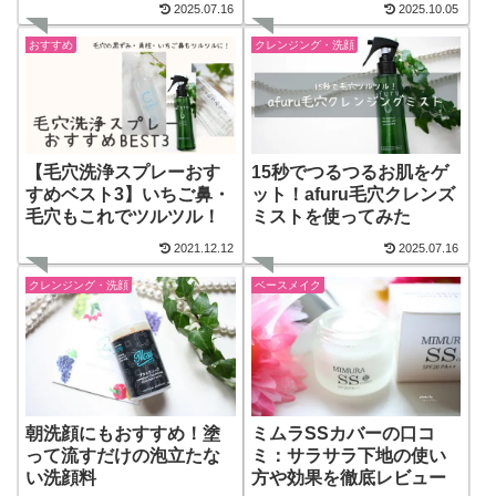
2025.07.16
2025.10.05
おすすめ
クレンジング・洗顔
【毛穴洗浄スプレーおす
15秒でつるつるお肌をゲ
すめベスト3】いちご鼻・
ット！afuru毛穴クレンズ
毛穴もこれでツルツル！
ミストを使ってみた
2021.12.12
2025.07.16
クレンジング・洗顔
ベースメイク
朝洗顔にもおすすめ！塗
ミムラSSカバーの口コ
って流すだけの泡立たな
ミ：サラサラ下地の使い
い洗顔料
方や効果を徹底レビュー