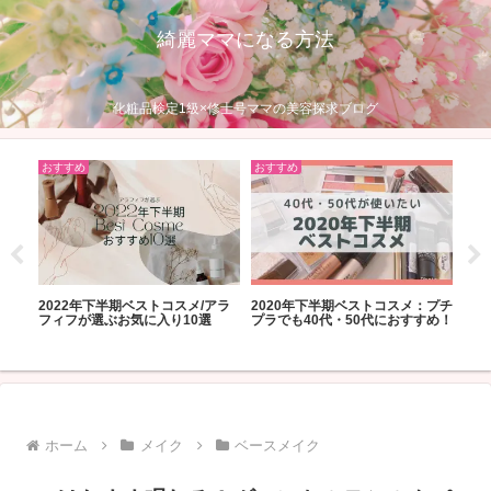
綺麗ママになる方法
化粧品検定1級×修士号ママの美容探求ブログ
おすすめ
おすすめ
おす
｜わ
2022年下半期ベストコスメ/アラ
2020年下半期ベストコスメ：プチ
乾燥
を紹
フィフが選ぶお気に入り10選
プラでも40代・50代におすすめ！
キン
ホーム
メイク
ベースメイク