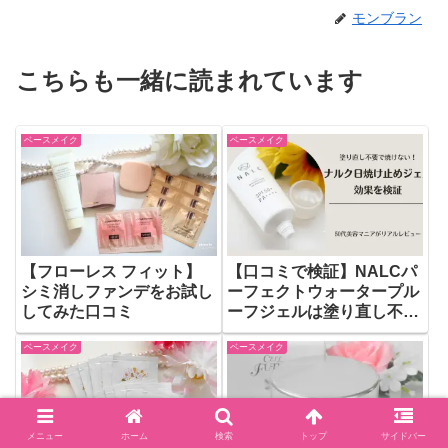
モンブラン
こちらも一緒に読まれています
ベースメイク
ベースメイク
【フローレス フィット】
【口コミで検証】NALCパ
シミ消しファンデをお試し
ーフェクトウォータープル
してみた口コミ
ーフジェルは塗り直し不
要？焼かない日焼け止めの
ベースメイク
ベースメイク
真実
メニュー
ホーム
検索
トップ
サイドバー