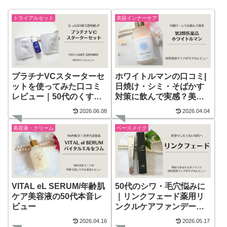
トライアルセット
美容インナーケア
プラチナVCスターターセ
ホワイトルマンの口コミ|
ットを使ってみた口コミ
日焼け・シミ・そばかす
レビュー｜50代のくす
対策に飲んで実感？美白
み・透明感ケアにおすす
薬の効果と評判まとめ
2026.06.08
2026.04.04
め？
美容液・クリーム
ベースメイク
VITAL eL SERUM/年齢肌
50代のシワ・毛穴悩みに
ケア美容液の50代本音レ
｜リンクフェード薬用リ
ビュー
ンクルケアファンデーシ
ョン口コミレビュー
2026.04.16
2026.05.17