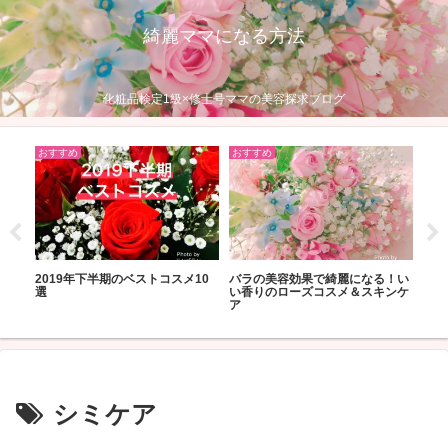
綺麗ママになる方法
化粧品検定1級×修士号ママの美容探求ブログ
おすすめ
おすすめ
おす
毛穴
ティ
2019年下半期のベストコスメ10
バラの美容効果で綺麗になる！い
きや
＆ホ
選
い香りのローズコスメ＆スキンケ
すめ
のお
ア
シミケア